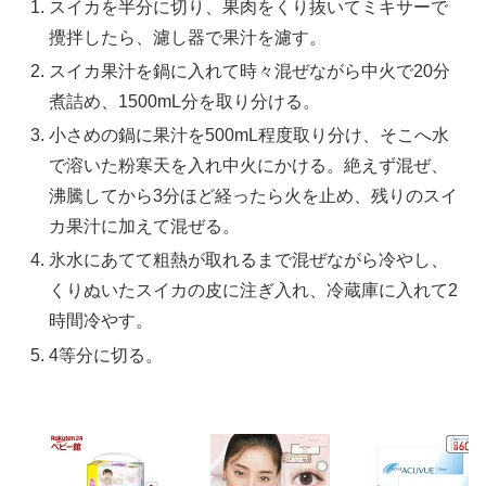
スイカを半分に切り、果肉をくり抜いてミキサーで
攪拌したら、濾し器で果汁を濾す。
スイカ果汁を鍋に入れて時々混ぜながら中火で20分
煮詰め、1500mL分を取り分ける。
小さめの鍋に果汁を500mL程度取り分け、そこへ水
で溶いた粉寒天を入れ中火にかける。絶えず混ぜ、
沸騰してから3分ほど経ったら火を止め、残りのスイ
カ果汁に加えて混ぜる。
氷水にあてて粗熱が取れるまで混ぜながら冷やし、
くりぬいたスイカの皮に注ぎ入れ、冷蔵庫に入れて2
時間冷やす。
4等分に切る。