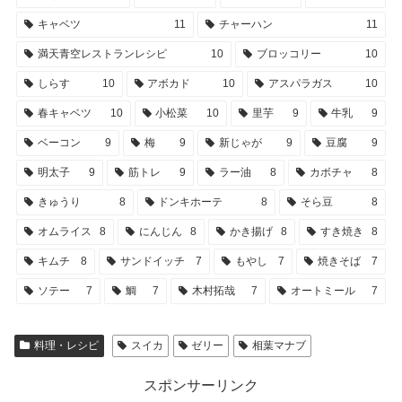
キャベツ
11
チャーハン
11
満天青空レストランレシピ
10
ブロッコリー
10
しらす
10
アボカド
10
アスパラガス
10
春キャベツ
10
小松菜
10
里芋
9
牛乳
9
ベーコン
9
梅
9
新じゃが
9
豆腐
9
明太子
9
筋トレ
9
ラー油
8
カボチャ
8
きゅうり
8
ドンキホーテ
8
そら豆
8
オムライス
8
にんじん
8
かき揚げ
8
すき焼き
8
キムチ
8
サンドイッチ
7
もやし
7
焼きそば
7
ソテー
7
鯛
7
木村拓哉
7
オートミール
7
料理・レシピ
スイカ
ゼリー
相葉マナブ
スポンサーリンク