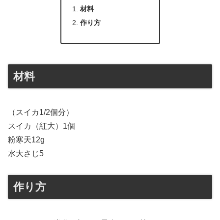
材料
作り方
材料
（スイカ1/2個分）
スイカ（紅大）1個
粉寒天12g
水大さじ5
作り方