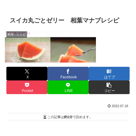
スイカ丸ごとゼリー 相葉マナブレシピ
料理・レシピ
X
Facebook
はてブ
Pocket
LINE
コピー
2022.07.18
この記事は
約1分
で読めます。