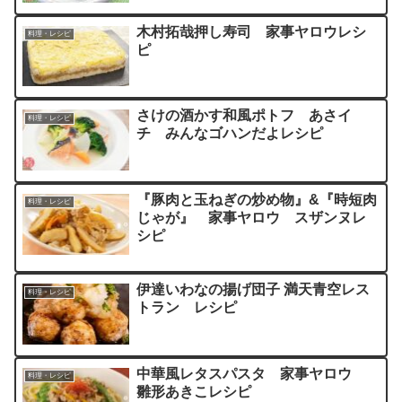
木村拓哉押し寿司 家事ヤロウレシ
料理・レシピ
ピ
さけの酒かす和風ポトフ あさイ
料理・レシピ
チ みんなゴハンだよレシピ
『豚肉と玉ねぎの炒め物』&『時短肉
料理・レシピ
じゃが』 家事ヤロウ スザンヌレ
シピ
伊達いわなの揚げ団子 満天青空レス
料理・レシピ
トラン レシピ
中華風レタスパスタ 家事ヤロウ
料理・レシピ
雛形あきこレシピ