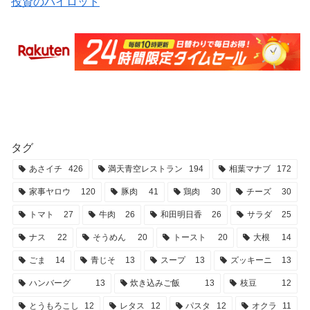
投資のパイロット
タグ
あさイチ
426
満天青空レストラン
194
相葉マナブ
172
家事ヤロウ
120
豚肉
41
鶏肉
30
チーズ
30
トマト
27
牛肉
26
和田明日香
26
サラダ
25
ナス
22
そうめん
20
トースト
20
大根
14
ごま
14
青じそ
13
スープ
13
ズッキーニ
13
ハンバーグ
13
炊き込みご飯
13
枝豆
12
とうもろこし
12
レタス
12
パスタ
12
オクラ
11