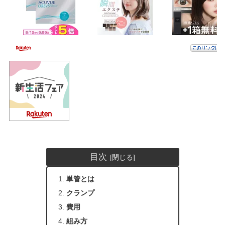
目次
単管とは
クランプ
費用
組み方