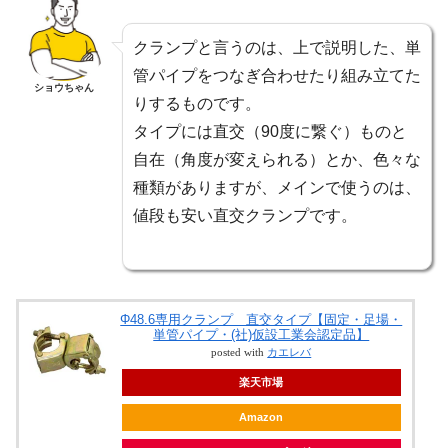
クランプと言うのは、上で説明した、単
管パイプをつなぎ合わせたり組み立てた
ショウちゃん
りするものです。
タイプには直交（90度に繋ぐ）ものと
自在（角度が変えられる）とか、色々な
種類がありますが、メインで使うのは、
値段も安い直交クランプです。
Φ48.6専用クランプ 直交タイプ【固定・足場・
単管パイプ・(社)仮設工業会認定品】
posted with
カエレバ
楽天市場
Amazon