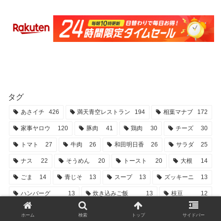
タグ
あさイチ
426
満天青空レストラン
194
相葉マナブ
172
家事ヤロウ
120
豚肉
41
鶏肉
30
チーズ
30
トマト
27
牛肉
26
和田明日香
26
サラダ
25
ナス
22
そうめん
20
トースト
20
大根
14
ごま
14
青じそ
13
スープ
13
ズッキーニ
13
ハンバーグ
13
炊き込みご飯
13
枝豆
12
とうもろこし
12
レタス
12
パスタ
12
オクラ
11
ホーム
検索
トップ
サイドバー