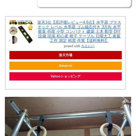
楽天1位【高評価レビュー4.6点】水平器 プラス
チック レベル 水準器 ゴム磁石付き 3方向 水平
垂直 45度 小型 コンパクト 建築 土木 配管 DIY
設備 現場 初心者 椅子 テーブル 日曜大工 家庭
工作 測定 精度 作業【送料無料】
posted with
カエレバ
楽天市場
Amazon
Yahooショッピング