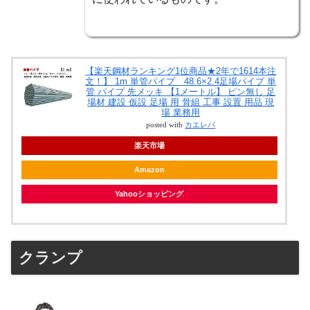
【楽天鋼材ランキング1位商品★2年で1614本注
文！】 1m 単管パイプ 48.6×2.4足場パイプ 単
管 パイプ 先メッキ 【1メートル】 ピン無し 足
場材 建設 仮設 足場 用 骨組 工事 設置 用品 現
場 業務用
posted with
カエレバ
楽天市場
Amazon
Yahooショッピング
クランプ