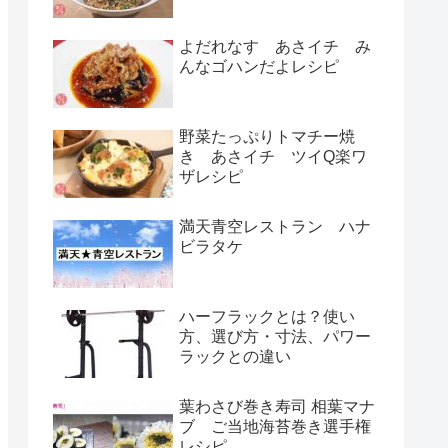
よだれなす あさイチ み
んなゴハンだよレシピ
野菜たっぷりトマチー焼
き あさイチ ツイQ楽ワ
ザレシピ
満天青空レストラン ハナ
ビラタケ
ハーフラックとは？使い
方、選び方・寸法、パワー
ラックとの違い
葉わさび巻き寿司 相葉マナ
ブ ご当地海苔巻き選手権
レシピ