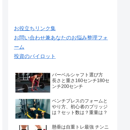
お役立ちリンク集
お問い合わせ兼あなたのお悩み整理フォ
ーム
投資のパイロット
バーベルシャフト選び方
長さと重さ160センチ180セ
ンチ200センチ
ベンチプレスのフォームと
やり方、初心者のブリッジ
は？セット数は？重量は？
懸垂は自重トレ最強 チンニ