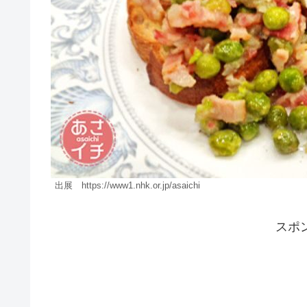
出展 https://www1.nhk.or.jp/asaichi
スポ