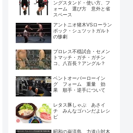
ングスタンド・使い方、フ
ォーム 選び方 意外と省
スペース
アントニオ猪木VSローラン
ボック・シュツットガルト
の惨劇
プロレス不穏試合・セメン
トマッチ・ガチ・ガチン
コ、八百長？アングル？
ベントオーバーローイン
グ フォーム 重量 効
果 順手・逆手について
レタス豚しゃぶ あさイ
チ みんなゴハンだよレシ
ピ
昭和の巌流島、力道山対木