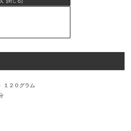
次
）１２０グラム
分