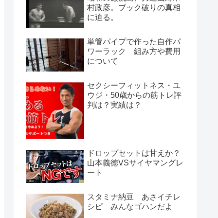
村政彦。ブック破りの真相
に迫る。
単管パイプで作った自作パ
ワーラック 組み方や費用
について
セクシーフィットネス・ユ
ウジ・50歳からの筋トレ評
判は？実績は？
ドロップセットは甘えか？
山本義徳VSサイヤマングレ
ート
スタミナ納豆 あさイチレ
シピ みんなゴハンだよ