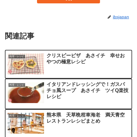
ibsjapan
関連記事
クリスピーピザ あさイチ 幸せお
料理・レシピ
やつの極意レシピ
イタリアンドレッシングで！ガスパ
料理・レシピ
チョ風スープ あさイチ ツイQ楽技
レシピ
熊本県 天草晩柑車海老 満天青空
料理・レシピ
レストランレシピまとめ