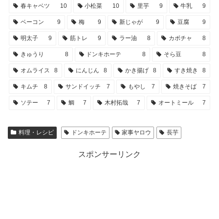
春キャベツ
10
小松菜
10
里芋
9
牛乳
9
ベーコン
9
梅
9
新じゃが
9
豆腐
9
明太子
9
筋トレ
9
ラー油
8
カボチャ
8
きゅうり
8
ドンキホーテ
8
そら豆
8
オムライス
8
にんじん
8
かき揚げ
8
すき焼き
8
キムチ
8
サンドイッチ
7
もやし
7
焼きそば
7
ソテー
7
鯛
7
木村拓哉
7
オートミール
7
料理・レシピ
ドンキホーテ
家事ヤロウ
長芋
スポンサーリンク