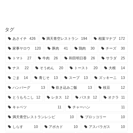
タグ
あさイチ
426
満天青空レストラン
194
相葉マナブ
172
家事ヤロウ
120
豚肉
41
鶏肉
30
チーズ
30
トマト
27
牛肉
26
和田明日香
26
サラダ
25
ナス
22
そうめん
20
トースト
20
大根
14
ごま
14
青じそ
13
スープ
13
ズッキーニ
13
ハンバーグ
13
炊き込みご飯
13
枝豆
12
とうもろこし
12
レタス
12
パスタ
12
オクラ
11
キャベツ
11
チャーハン
11
満天青空レストランレシピ
10
ブロッコリー
10
しらす
10
アボカド
10
アスパラガス
10