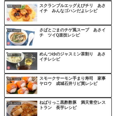
スクランブルエッグえびチリ あさ
料理・レシピ
イチ みんなゴハンだよレシピ
さばとごまのチゲ風スープ あさイ
料理・レシピ
チ ツイQ楽技レシピ
めんつゆのジャスミン茶割り あさ
料理・レシピ
イチレシピ
スモークサーモン手まり寿司 家事
料理・レシピ
ヤロウ 成城石井リピ買レシピ
ねばりっこ黒酢酢豚 満天青空レス
料理・レシピ
トラン 長芋レシピ