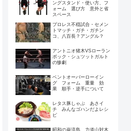
ングスタンド・使い方、フ
ォーム 選び方 意外と省
スペース
プロレス不穏試合・セメン
トマッチ・ガチ・ガチン
コ、八百長？アングル？
アントニオ猪木VSローラン
ボック・シュツットガルト
の惨劇
ベントオーバーローイン
グ フォーム 重量 効
果 順手・逆手について
レタス豚しゃぶ あさイ
チ みんなゴハンだよレシ
ピ
昭和の巌流島、力道山対木