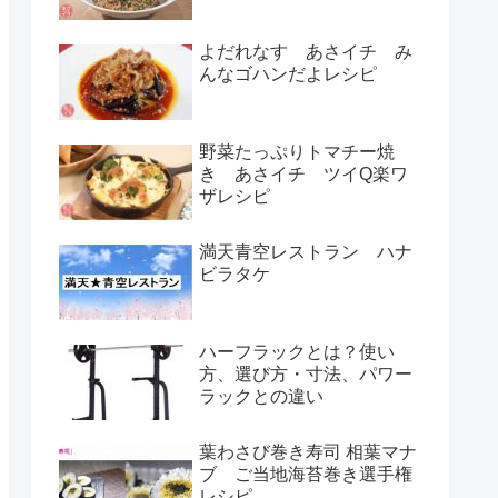
よだれなす あさイチ み
んなゴハンだよレシピ
野菜たっぷりトマチー焼
き あさイチ ツイQ楽ワ
ザレシピ
満天青空レストラン ハナ
ビラタケ
ハーフラックとは？使い
方、選び方・寸法、パワー
ラックとの違い
葉わさび巻き寿司 相葉マナ
ブ ご当地海苔巻き選手権
レシピ