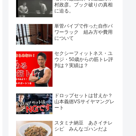
村政彦。ブック破りの真相
に迫る。
単管パイプで作った自作パ
ワーラック 組み方や費用
について
セクシーフィットネス・ユ
ウジ・50歳からの筋トレ評
判は？実績は？
ドロップセットは甘えか？
山本義徳VSサイヤマングレ
ート
スタミナ納豆 あさイチレ
シピ みんなゴハンだよ