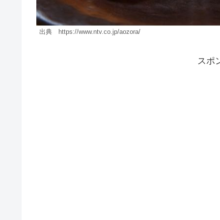
出典 https://www.ntv.co.jp/aozora/
スポ