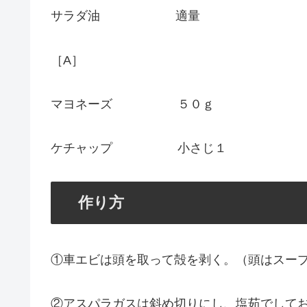
サラダ油 適量
［A］
マヨネーズ ５０ｇ
ケチャップ 小さじ１
作り方
①車エビは頭を取って殻を剥く。（頭はスー
②アスパラガスは斜め切りにし、塩茹でして