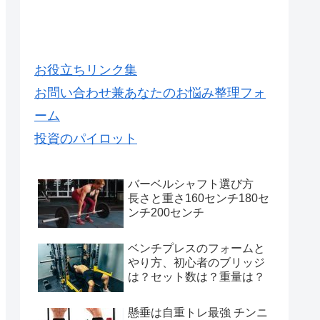
お役立ちリンク集
お問い合わせ兼あなたのお悩み整理フォ
ーム
投資のパイロット
バーベルシャフト選び方
長さと重さ160センチ180セ
ンチ200センチ
ベンチプレスのフォームと
やり方、初心者のブリッジ
は？セット数は？重量は？
懸垂は自重トレ最強 チンニ