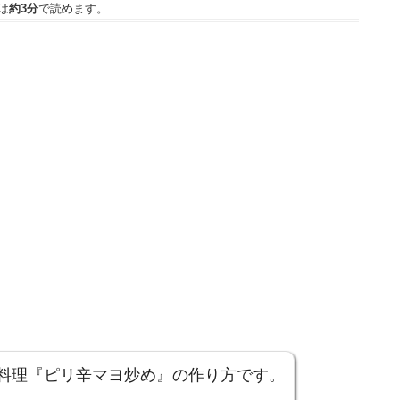
は
約3分
で読めます。
料理『ピリ辛マヨ炒め』の作り方です。