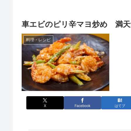
車エビのピリ辛マヨ炒め 満天
料理・レシピ
X
Facebook
はてブ