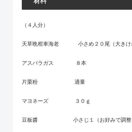
材料
（４人分）
天草晩柑車海老 小さめ２０尾（大きけ
アスパラガス ８本
片栗粉 適量
マヨネーズ ３０ｇ
豆板醬 小さじ１（お好みで調整