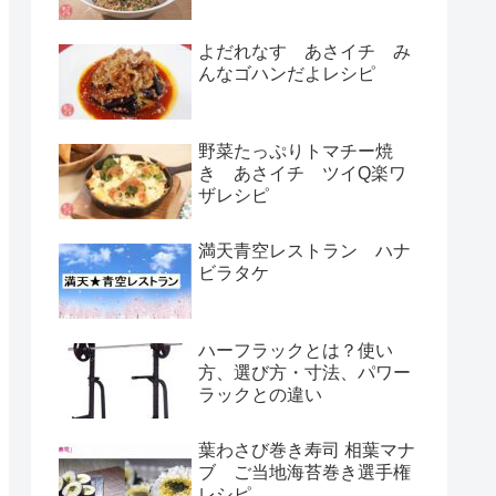
よだれなす あさイチ み
んなゴハンだよレシピ
野菜たっぷりトマチー焼
き あさイチ ツイQ楽ワ
ザレシピ
満天青空レストラン ハナ
ビラタケ
ハーフラックとは？使い
方、選び方・寸法、パワー
ラックとの違い
葉わさび巻き寿司 相葉マナ
ブ ご当地海苔巻き選手権
レシピ