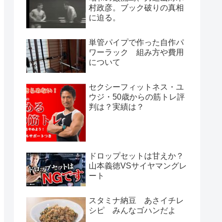
村政彦。ブック破りの真相
に迫る。
単管パイプで作った自作パ
ワーラック 組み方や費用
について
セクシーフィットネス・ユ
ウジ・50歳からの筋トレ評
判は？実績は？
ドロップセットは甘えか？
山本義徳VSサイヤマングレ
ート
スタミナ納豆 あさイチレ
シピ みんなゴハンだよ