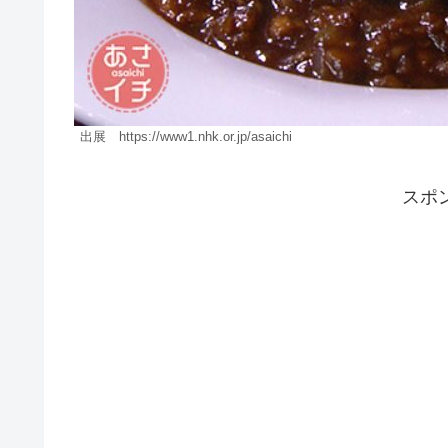
出展 https://www1.nhk.or.jp/asaichi
スポ