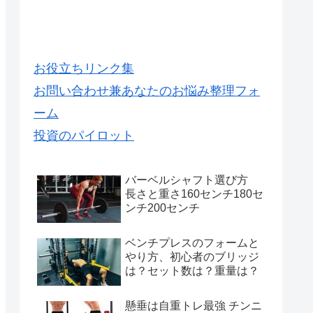
お役立ちリンク集
お問い合わせ兼あなたのお悩み整理フォ
ーム
投資のパイロット
バーベルシャフト選び方
長さと重さ160センチ180セ
ンチ200センチ
ベンチプレスのフォームと
やり方、初心者のブリッジ
は？セット数は？重量は？
懸垂は自重トレ最強 チンニ