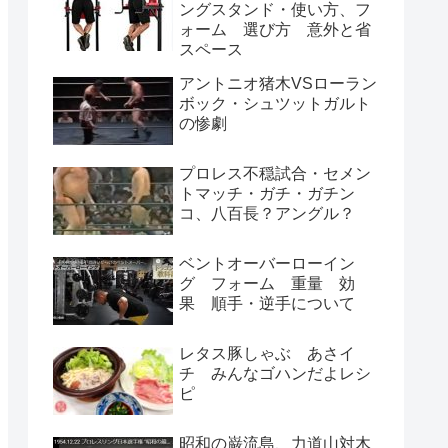
ングスタンド・使い方、フ
ォーム 選び方 意外と省
スペース
アントニオ猪木VSローラン
ボック・シュツットガルト
の惨劇
プロレス不穏試合・セメン
トマッチ・ガチ・ガチン
コ、八百長？アングル？
ベントオーバーローイン
グ フォーム 重量 効
果 順手・逆手について
レタス豚しゃぶ あさイ
チ みんなゴハンだよレシ
ピ
昭和の巌流島、力道山対木