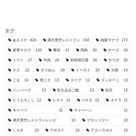
タグ
あさイチ
426
満天青空レストラン
194
相葉マナブ
172
家事ヤロウ
120
豚肉
41
鶏肉
30
チーズ
30
トマト
27
牛肉
26
和田明日香
26
サラダ
25
ナス
22
そうめん
20
トースト
20
大根
14
ごま
14
青じそ
13
スープ
13
ズッキーニ
13
ハンバーグ
13
炊き込みご飯
13
枝豆
12
とうもろこし
12
レタス
12
パスタ
12
オクラ
11
キャベツ
11
チャーハン
11
満天青空レストランレシピ
10
ブロッコリー
10
しらす
10
アボカド
10
アスパラガス
10