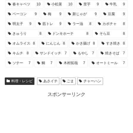
春キャベツ
10
小松菜
10
里芋
9
牛乳
9
ベーコン
9
梅
9
新じゃが
9
豆腐
9
明太子
9
筋トレ
9
ラー油
8
カボチャ
8
きゅうり
8
ドンキホーテ
8
そら豆
8
オムライス
8
にんじん
8
かき揚げ
8
すき焼き
8
キムチ
8
サンドイッチ
7
もやし
7
焼きそば
7
ソテー
7
鯛
7
木村拓哉
7
オートミール
7
料理・レシピ
あさイチ
ごま
チャーハン
スポンサーリンク