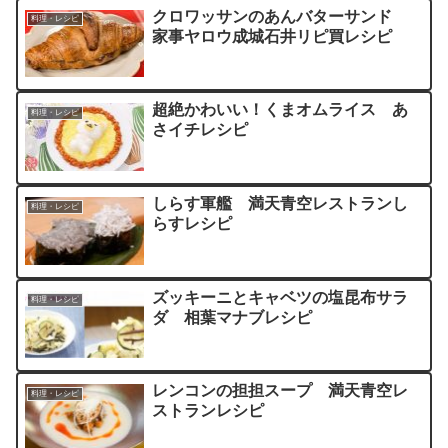
クロワッサンのあんバターサンド
料理・レシピ
家事ヤロウ成城石井リピ買レシピ
超絶かわいい！くまオムライス あ
料理・レシピ
さイチレシピ
しらす軍艦 満天青空レストランし
料理・レシピ
らすレシピ
ズッキーニとキャベツの塩昆布サラ
料理・レシピ
ダ 相葉マナブレシピ
レンコンの担担スープ 満天青空レ
料理・レシピ
ストランレシピ