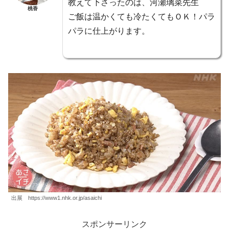
教えて下さったのは、河瀬璃菜先生
桃香
ご飯は温かくても冷たくてもＯＫ！パラ
パラに仕上がります。
出展 https://www1.nhk.or.jp/asaichi
スポンサーリンク