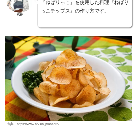
『ねばりっこ』を使用した料理『ねばり
っこチップス』の作り方です。
桃香
出典 https://www.ntv.co.jp/aozora/