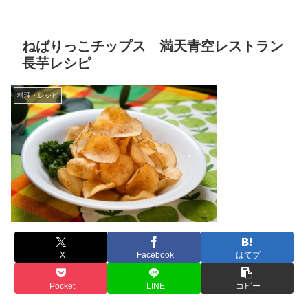
ねばりっこチップス 満天青空レストラン
長芋レシピ
料理・レシピ
X
Facebook
はてブ
Pocket
LINE
コピー