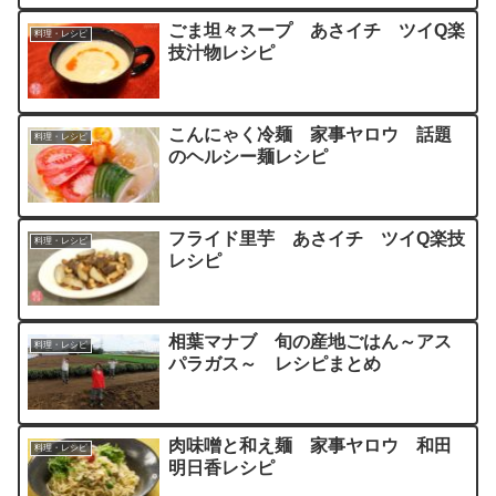
ごま坦々スープ あさイチ ツイQ楽
料理・レシピ
技汁物レシピ
こんにゃく冷麺 家事ヤロウ 話題
料理・レシピ
のヘルシー麺レシピ
フライド里芋 あさイチ ツイQ楽技
料理・レシピ
レシピ
相葉マナブ 旬の産地ごはん～アス
料理・レシピ
パラガス～ レシピまとめ
肉味噌と和え麺 家事ヤロウ 和田
料理・レシピ
明日香レシピ