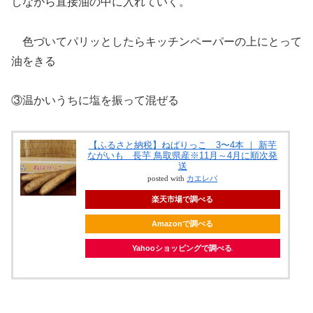
しながら直接油の中に入れていく。
色づいてパリッとしたらキッチンペーパーの上にとって
油をきる
③温かいうちに塩を振って混ぜる
【ふるさと納税】ねばりっこ 3〜4本 ｜ 新芋
ながいも 長芋 鳥取県産※11月～4月に順次発
送
posted with
カエレバ
楽天市場で調べる
Amazonで調べる
Yahooショッピングで調べる