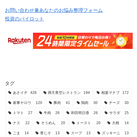
お問い合わせ兼あなたのお悩み整理フォーム
投資のパイロット
タグ
あさイチ
426
満天青空レストラン
194
相葉マナブ
172
家事ヤロウ
120
豚肉
41
鶏肉
30
チーズ
30
トマト
27
牛肉
26
和田明日香
26
サラダ
25
ナス
22
そうめん
20
トースト
20
大根
14
ごま
14
青じそ
13
スープ
13
ズッキーニ
13