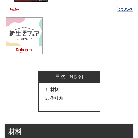
目次
材料
作り方
材料