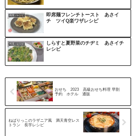
即席麺フレンチトースト あさイ
料理・レシピ
チ ツイQ楽ワザレシピ
しらすと夏野菜のチヂミ あさイチ
料理・レシピ
レシピ
おせち 2023 高級おせち料理 早割
予約 ホテル 通販
ねばりっこのラザニア風 満天青空レス
トラン 長芋レシピ