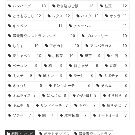
ハンバーグ
13
炊き込みご飯
13
枝豆
12
とうもろこし
12
レタス
12
パスタ
12
オクラ
11
キャベツ
11
チャーハン
11
満天青空レストランレシピ
10
ブロッコリー
10
しらす
10
アボカド
10
アスパラガス
10
春キャベツ
10
小松菜
10
里芋
9
牛乳
9
ベーコン
9
梅
9
新じゃが
9
豆腐
9
明太子
9
筋トレ
9
ラー油
8
カボチャ
8
きゅうり
8
ドンキホーテ
8
そら豆
8
オムライス
8
にんじん
8
かき揚げ
8
すき焼き
8
キムチ
8
サンドイッチ
7
もやし
7
焼きそば
7
ソテー
7
鯛
7
木村拓哉
7
オートミール
7
料理・レシピ
ポテトチップス
満天青空レストラン