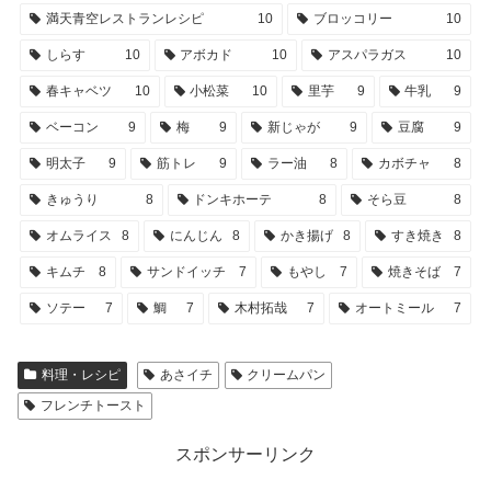
満天青空レストランレシピ
10
ブロッコリー
10
しらす
10
アボカド
10
アスパラガス
10
春キャベツ
10
小松菜
10
里芋
9
牛乳
9
ベーコン
9
梅
9
新じゃが
9
豆腐
9
明太子
9
筋トレ
9
ラー油
8
カボチャ
8
きゅうり
8
ドンキホーテ
8
そら豆
8
オムライス
8
にんじん
8
かき揚げ
8
すき焼き
8
キムチ
8
サンドイッチ
7
もやし
7
焼きそば
7
ソテー
7
鯛
7
木村拓哉
7
オートミール
7
料理・レシピ
あさイチ
クリームパン
フレンチトースト
スポンサーリンク