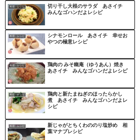
切り干し大根のサラダ あさイチ
料理・レシピ
みんなゴハンだよレシピ
シナモンロール あさイチ 幸せお
料理・レシピ
やつの極意レシピ
鶏肉の みそ幽庵（ゆうあん）焼き
料理・レシピ
あさイチ みんなゴハンだよレシピ
鶏肉と新たまねぎのほったらかし
料理・レシピ
煮 あさイチ みんなゴハンだよレ
シピ
新じゃがとちくわののり塩炒め 相
料理・レシピ
葉マナブレシピ