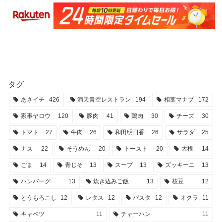
タグ
あさイチ
426
満天青空レストラン
194
相葉マナブ
172
家事ヤロウ
120
豚肉
41
鶏肉
30
チーズ
30
トマト
27
牛肉
26
和田明日香
26
サラダ
25
ナス
22
そうめん
20
トースト
20
大根
14
ごま
14
青じそ
13
スープ
13
ズッキーニ
13
ハンバーグ
13
炊き込みご飯
13
枝豆
12
とうもろこし
12
レタス
12
パスタ
12
オクラ
11
キャベツ
11
チャーハン
11