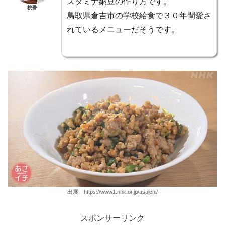
スタミナ納豆の作り方です。
桃香
鳥取県倉吉市の学校給食で３０年間愛さ
れているメニューだそうです。
出展 https://www1.nhk.or.jp/asaichi/
スポンサーリンク