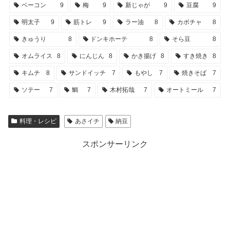
ベーコン
9
梅
9
新じゃが
9
豆腐
9
明太子
9
筋トレ
9
ラー油
8
カボチャ
8
きゅうり
8
ドンキホーテ
8
そら豆
8
オムライス
8
にんじん
8
かき揚げ
8
すき焼き
8
キムチ
8
サンドイッチ
7
もやし
7
焼きそば
7
ソテー
7
鯛
7
木村拓哉
7
オートミール
7
料理・レシピ
あさイチ
納豆
スポンサーリンク