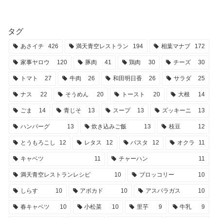
タグ
あさイチ
426
満天青空レストラン
194
相葉マナブ
172
家事ヤロウ
120
豚肉
41
鶏肉
30
チーズ
30
トマト
27
牛肉
26
和田明日香
26
サラダ
25
ナス
22
そうめん
20
トースト
20
大根
14
ごま
14
青じそ
13
スープ
13
ズッキーニ
13
ハンバーグ
13
炊き込みご飯
13
枝豆
12
とうもろこし
12
レタス
12
パスタ
12
オクラ
11
キャベツ
11
チャーハン
11
満天青空レストランレシピ
10
ブロッコリー
10
しらす
10
アボカド
10
アスパラガス
10
春キャベツ
10
小松菜
10
里芋
9
牛乳
9