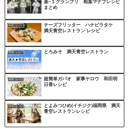
釜−１グランプリ 相葉マナブレシピ
まとめ
チーズフリッター ハナビラタケ
料理・レシピ
満天青空レストラン レシピ
とろみそ 満天青空レストラン
料理・レシピ
超簡単ガパオ 家事ヤロウ 和田明
料理・レシピ
日香レシピ
とよみつひめ(イチジク)福岡県 満天
料理・レシピ
青空レストランレシピ