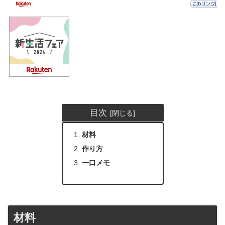
目次
材料
作り方
一口メモ
材料