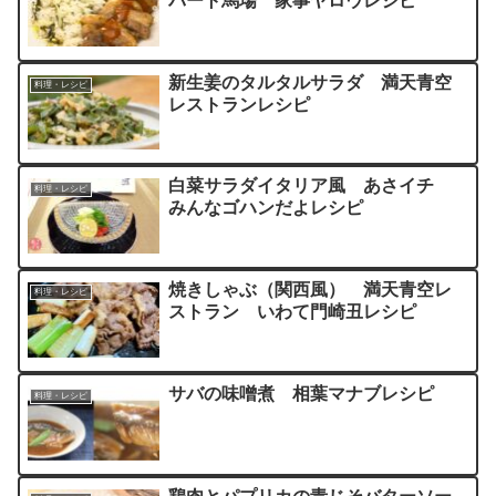
バート馬場 家事ヤロウレシピ
新生姜のタルタルサラダ 満天青空
料理・レシピ
レストランレシピ
白菜サラダイタリア風 あさイチ
料理・レシピ
みんなゴハンだよレシピ
焼きしゃぶ（関西風） 満天青空レ
料理・レシピ
ストラン いわて門崎丑レシピ
サバの味噌煮 相葉マナブレシピ
料理・レシピ