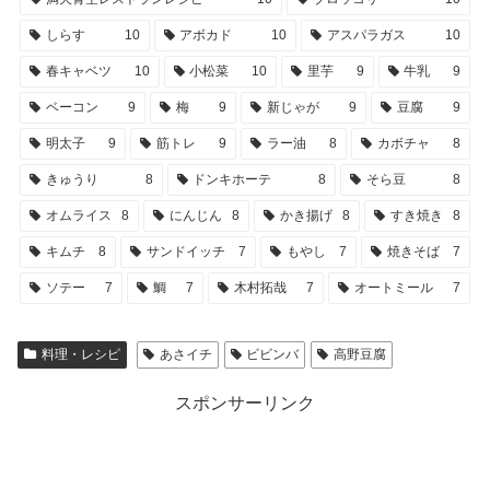
しらす
10
アボカド
10
アスパラガス
10
春キャベツ
10
小松菜
10
里芋
9
牛乳
9
ベーコン
9
梅
9
新じゃが
9
豆腐
9
明太子
9
筋トレ
9
ラー油
8
カボチャ
8
きゅうり
8
ドンキホーテ
8
そら豆
8
オムライス
8
にんじん
8
かき揚げ
8
すき焼き
8
キムチ
8
サンドイッチ
7
もやし
7
焼きそば
7
ソテー
7
鯛
7
木村拓哉
7
オートミール
7
料理・レシピ
あさイチ
ビビンバ
高野豆腐
スポンサーリンク