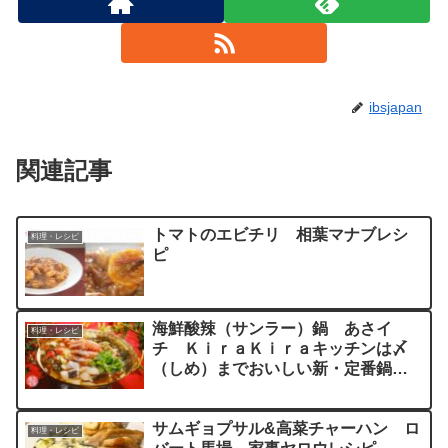
ibsjapan
関連記事
トマトのエビチリ 相葉マナブレシ
料理・レシピ
ピ
海鮮酸辣（サンラー）鍋 あさイ
料理・レシピ
チ ＫｉｒａＫｉｒａキッチンは〆
（しめ）までおいしい新・定番鍋！
海鮮酸辣（サンラー）鍋 あさイ
チ
サムギョプサル&高菜チャーハン ロ
料理・レシピ