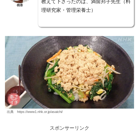
教えて下さったのは、満留邦子先生（料
桃香
理研究家・管理栄養士）
出典 https://www1.nhk.or.jp/asaichi/
スポンサーリンク