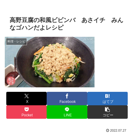
高野豆腐の和風ビビンバ あさイチ みん
なゴハンだよレシピ
料理・レシピ
X
Facebook
はてブ
Pocket
LINE
コピー
2022.07.27