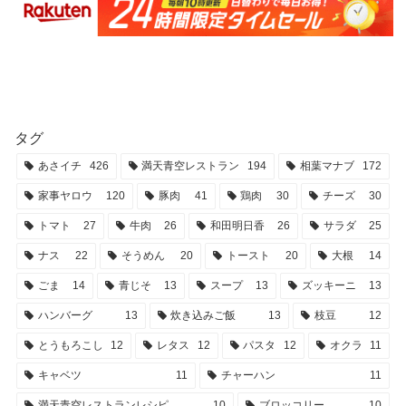
タグ
あさイチ
426
満天青空レストラン
194
相葉マナブ
172
家事ヤロウ
120
豚肉
41
鶏肉
30
チーズ
30
トマト
27
牛肉
26
和田明日香
26
サラダ
25
ナス
22
そうめん
20
トースト
20
大根
14
ごま
14
青じそ
13
スープ
13
ズッキーニ
13
ハンバーグ
13
炊き込みご飯
13
枝豆
12
とうもろこし
12
レタス
12
パスタ
12
オクラ
11
キャベツ
11
チャーハン
11
満天青空レストランレシピ
10
ブロッコリー
10