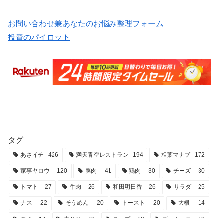
お問い合わせ兼あなたのお悩み整理フォーム
投資のパイロット
タグ
あさイチ
426
満天青空レストラン
194
相葉マナブ
172
家事ヤロウ
120
豚肉
41
鶏肉
30
チーズ
30
トマト
27
牛肉
26
和田明日香
26
サラダ
25
ナス
22
そうめん
20
トースト
20
大根
14