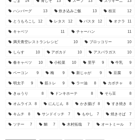
ごま
14
青じそ
13
スープ
13
ズッキーニ
13
ハンバーグ
13
炊き込みご飯
13
枝豆
12
とうもろこし
12
レタス
12
パスタ
12
オクラ
11
キャベツ
11
チャーハン
11
満天青空レストランレシピ
10
ブロッコリー
10
しらす
10
アボカド
10
アスパラガス
10
春キャベツ
10
小松菜
10
里芋
9
牛乳
9
ベーコン
9
梅
9
新じゃが
9
豆腐
9
明太子
9
筋トレ
9
ラー油
8
カボチャ
8
きゅうり
8
ドンキホーテ
8
そら豆
8
オムライス
8
にんじん
8
かき揚げ
8
すき焼き
8
キムチ
8
サンドイッチ
7
もやし
7
焼きそば
7
ソテー
7
鯛
7
木村拓哉
7
オートミール
7