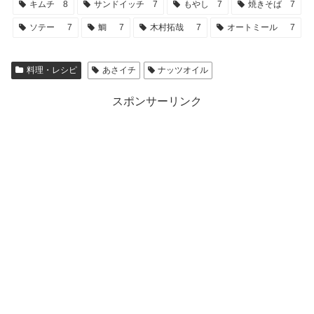
キムチ
8
サンドイッチ
7
もやし
7
焼きそば
7
ソテー
7
鯛
7
木村拓哉
7
オートミール
7
料理・レシピ
あさイチ
ナッツオイル
スポンサーリンク