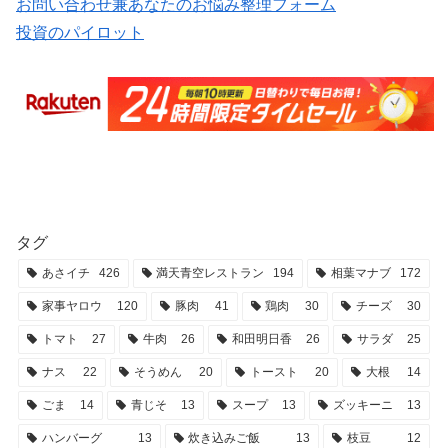
お問い合わせ兼あなたのお悩み整理フォーム
投資のパイロット
タグ
あさイチ
426
満天青空レストラン
194
相葉マナブ
172
家事ヤロウ
120
豚肉
41
鶏肉
30
チーズ
30
トマト
27
牛肉
26
和田明日香
26
サラダ
25
ナス
22
そうめん
20
トースト
20
大根
14
ごま
14
青じそ
13
スープ
13
ズッキーニ
13
ハンバーグ
13
炊き込みご飯
13
枝豆
12