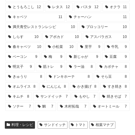
とうもろこし
12
レタス
12
パスタ
12
オクラ
11
キャベツ
11
チャーハン
11
満天青空レストランレシピ
10
ブロッコリー
10
しらす
10
アボカド
10
アスパラガス
10
春キャベツ
10
小松菜
10
里芋
9
牛乳
9
ベーコン
9
梅
9
新じゃが
9
豆腐
9
明太子
9
筋トレ
9
ラー油
8
カボチャ
8
きゅうり
8
ドンキホーテ
8
そら豆
8
オムライス
8
にんじん
8
かき揚げ
8
すき焼き
8
キムチ
8
サンドイッチ
7
もやし
7
焼きそば
7
ソテー
7
鯛
7
木村拓哉
7
オートミール
7
料理・レシピ
サンドイッチ
トマト
相葉マナブ