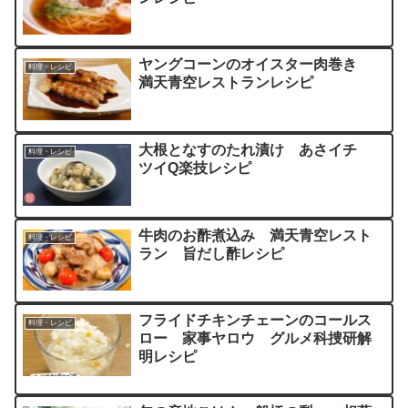
ヤングコーンのオイスター肉巻き
料理・レシピ
満天青空レストランレシピ
大根となすのたれ漬け あさイチ
料理・レシピ
ツイQ楽技レシピ
牛肉のお酢煮込み 満天青空レスト
料理・レシピ
ラン 旨だし酢レシピ
フライドチキンチェーンのコールス
料理・レシピ
ロー 家事ヤロウ グルメ科捜研解
明レシピ