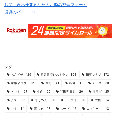
お問い合わせ兼あなたのお悩み整理フォーム
投資のパイロット
タグ
あさイチ
426
満天青空レストラン
194
相葉マナブ
172
家事ヤロウ
120
豚肉
41
鶏肉
30
チーズ
30
トマト
27
牛肉
26
和田明日香
26
サラダ
25
ナス
22
そうめん
20
トースト
20
大根
14
ごま
14
青じそ
13
スープ
13
ズッキーニ
13