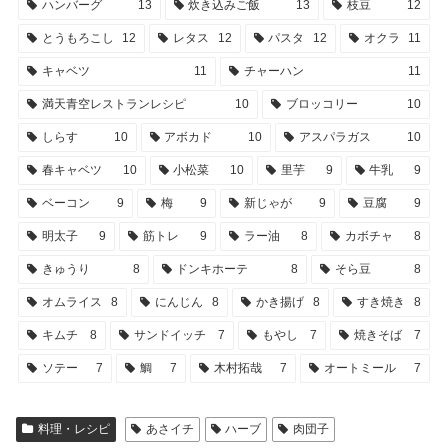
ハンバーグ
13
炊き込みご飯
13
枝豆
12
とうもろこし
12
レタス
12
パスタ
12
オクラ
11
キャベツ
11
チャーハン
11
満天青空レストランレシピ
10
ブロッコリー
10
しらす
10
アボカド
10
アスパラガス
10
春キャベツ
10
小松菜
10
里芋
9
牛乳
9
ベーコン
9
梅
9
新じゃが
9
豆腐
9
明太子
9
筋トレ
9
ラー油
8
カボチャ
8
きゅうり
8
ドンキホーテ
8
そら豆
8
オムライス
8
にんじん
8
かき揚げ
8
すき焼き
8
キムチ
8
サンドイッチ
7
もやし
7
焼きそば
7
ソテー
7
鯛
7
木村拓哉
7
オートミール
7
料理・レシピ
あさイチ
ハーブ
肉団子