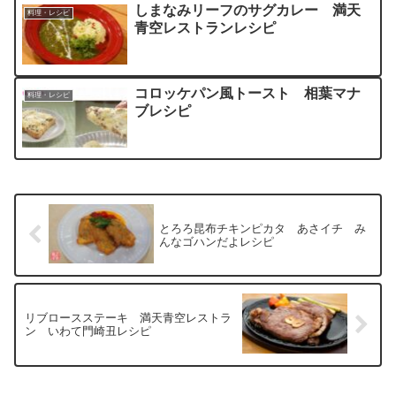
しまなみリーフのサグカレー 満天
料理・レシピ
青空レストランレシピ
コロッケパン風トースト 相葉マナ
料理・レシピ
ブレシピ
とろろ昆布チキンピカタ あさイチ み
んなゴハンだよレシピ
リブロースステーキ 満天青空レストラ
ン いわて門崎丑レシピ