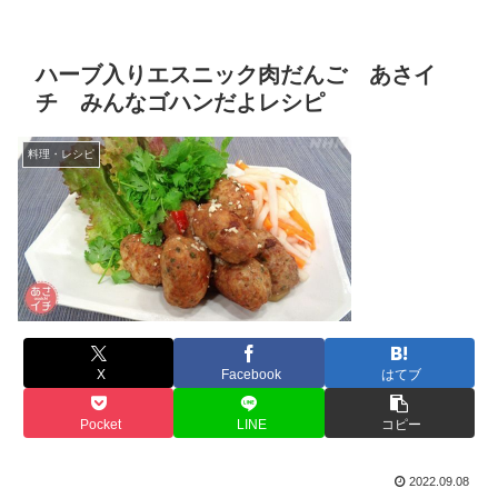
ハーブ入りエスニック肉だんご あさイ
チ みんなゴハンだよレシピ
料理・レシピ
X
Facebook
はてブ
Pocket
LINE
コピー
2022.09.08