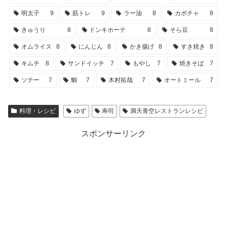
明太子
9
筋トレ
9
ラー油
8
カボチャ
8
きゅうり
8
ドンキホーテ
8
そら豆
8
オムライス
8
にんじん
8
かき揚げ
8
すき焼き
8
キムチ
8
サンドイッチ
7
もやし
7
焼きそば
7
ソテー
7
鯛
7
木村拓哉
7
オートミール
7
料理・レシピ
ゆず
寿司
満天青空レストランレシピ
スポンサーリンク