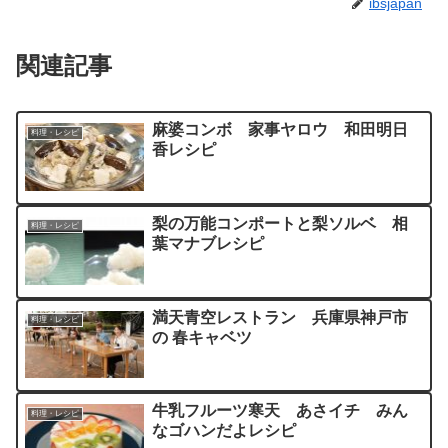
ibsjapan
関連記事
麻婆コンボ 家事ヤロウ 和田明日
料理・レシピ
香レシピ
梨の万能コンポートと梨ソルベ 相
料理・レシピ
葉マナブレシピ
満天青空レストラン 兵庫県神戸市
料理・レシピ
の 春キャベツ
牛乳フルーツ寒天 あさイチ みん
料理・レシピ
なゴハンだよレシピ