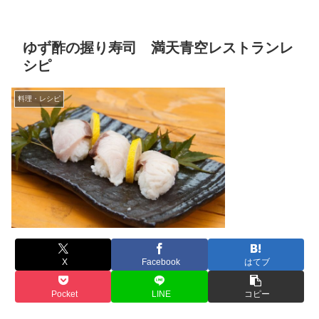
ゆず酢の握り寿司 満天青空レストランレ
シピ
料理・レシピ
X
Facebook
はてブ
Pocket
LINE
コピー