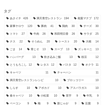
タグ
あさイチ
426
満天青空レストラン
194
相葉マナブ
172
家事ヤロウ
120
豚肉
41
鶏肉
30
チーズ
30
トマト
27
牛肉
26
和田明日香
26
サラダ
25
ナス
22
そうめん
20
トースト
20
大根
14
ごま
14
青じそ
13
スープ
13
ズッキーニ
13
ハンバーグ
13
炊き込みご飯
13
枝豆
12
とうもろこし
12
レタス
12
パスタ
12
オクラ
11
キャベツ
11
チャーハン
11
満天青空レストランレシピ
10
ブロッコリー
10
しらす
10
アボカド
10
アスパラガス
10
春キャベツ
10
小松菜
10
里芋
9
牛乳
9
ベーコン
9
梅
9
新じゃが
9
豆腐
9