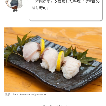
『木頭ゆず』を使用した料理『ゆず酢の
握り寿司』
桃香
出典 https://www.ntv.co.jp/aozora/