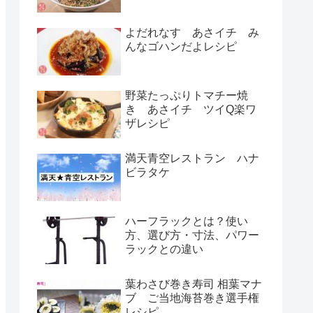
よだれなす あさイチ み
んなゴハンだよレシピ
野菜たっぷりトマチー焼
き あさイチ ツイQ楽ワ
ザレシピ
満天青空レストラン ハナ
ビラタケ
ハーフラックとは？使い
方、選び方・寸法、パワー
ラックとの違い
葉わさび巻き寿司 相葉マナ
ブ ご当地海苔巻き選手権
レシピ