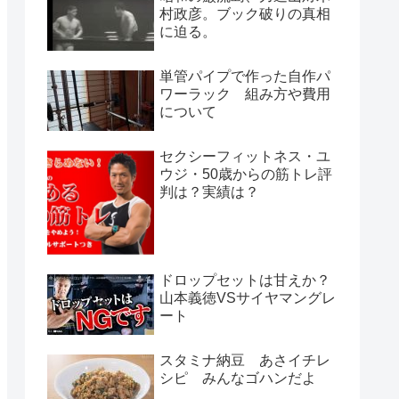
村政彦。ブック破りの真相
に迫る。
単管パイプで作った自作パ
ワーラック 組み方や費用
について
セクシーフィットネス・ユ
ウジ・50歳からの筋トレ評
判は？実績は？
ドロップセットは甘えか？
山本義徳VSサイヤマングレ
ート
スタミナ納豆 あさイチレ
シピ みんなゴハンだよ