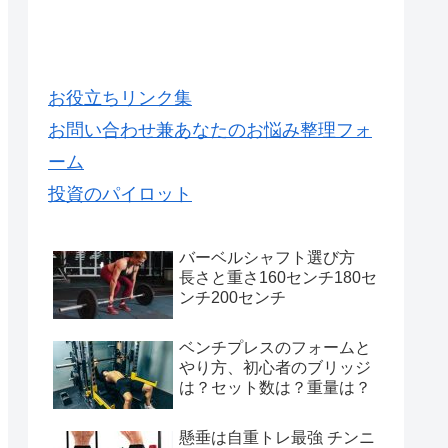
お役立ちリンク集
お問い合わせ兼あなたのお悩み整理フォ
ーム
投資のパイロット
バーベルシャフト選び方
長さと重さ160センチ180セ
ンチ200センチ
ベンチプレスのフォームと
やり方、初心者のブリッジ
は？セット数は？重量は？
懸垂は自重トレ最強 チンニ