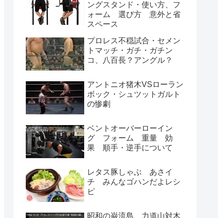
ングスタンド・使い方、フ
ォーム 選び方 意外と省
スペース
プロレス不穏試合・セメン
トマッチ・ガチ・ガチン
コ、八百長？アングル？
アントニオ猪木VSローラン
ボック・シュツットガルト
の惨劇
ベントオーバーローイン
グ フォーム 重量 効
果 順手・逆手について
レタス豚しゃぶ あさイ
チ みんなゴハンだよレシ
ピ
昭和の巌流島、力道山対木