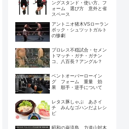
ングスタンド・使い方、フ
ォーム 選び方 意外と省
スペース
アントニオ猪木VSローラン
ボック・シュツットガルト
の惨劇
プロレス不穏試合・セメン
トマッチ・ガチ・ガチン
コ、八百長？アングル？
ベントオーバーローイン
グ フォーム 重量 効
果 順手・逆手について
レタス豚しゃぶ あさイ
チ みんなゴハンだよレシ
ピ
昭和の巌流島、力道山対木