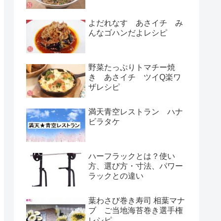
よだれなす あさイチ み
んなゴハンだよレシピ
野菜たっぷりトマチー焼
き あさイチ ツイQ楽ワ
ザレシピ
満天青空レストラン ハナ
ビラタケ
ハーフラックとは？使い
方、選び方・寸法、パワー
ラックとの違い
葉わさび巻き寿司 相葉マナ
ブ ご当地海苔巻き選手権
レシピ