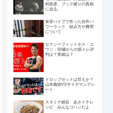
村政彦。ブック破りの真相
に迫る。
単管パイプで作った自作パ
ワーラック 組み方や費用
について
セクシーフィットネス・ユ
ウジ・50歳からの筋トレ評
判は？実績は？
ドロップセットは甘えか？
山本義徳VSサイヤマングレ
ート
スタミナ納豆 あさイチレ
シピ みんなゴハンだよ