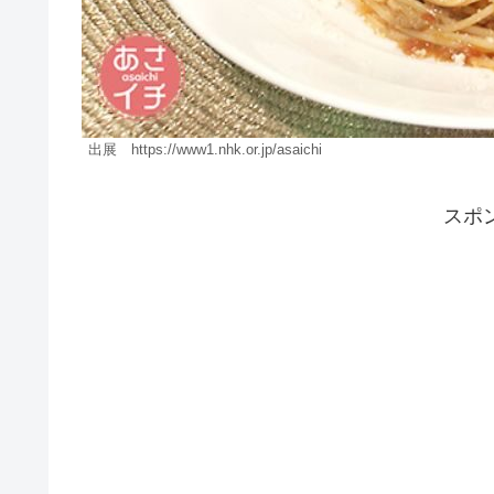
出展 https://www1.nhk.or.jp/asaichi
スポ