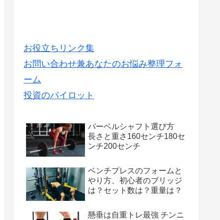
お役立ちリンク集
お問い合わせ兼あなたのお悩み整理フォ
ーム
投資のパイロット
バーベルシャフト選び方
長さと重さ160センチ180セ
ンチ200センチ
ベンチプレスのフォームと
やり方、初心者のブリッジ
は？セット数は？重量は？
懸垂は自重トレ最強 チンニ