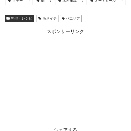
ソテー
7
鯛
7
木村拓哉
7
オートミール
7
料理・レシピ
あさイチ
パエリア
スポンサーリンク
シェアする