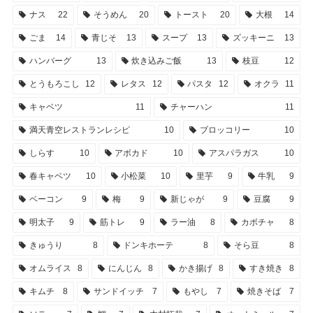
ナス
22
そうめん
20
トースト
20
大根
14
ごま
14
青じそ
13
スープ
13
ズッキーニ
13
ハンバーグ
13
炊き込みご飯
13
枝豆
12
とうもろこし
12
レタス
12
パスタ
12
オクラ
11
キャベツ
11
チャーハン
11
満天青空レストランレシピ
10
ブロッコリー
10
しらす
10
アボカド
10
アスパラガス
10
春キャベツ
10
小松菜
10
里芋
9
牛乳
9
ベーコン
9
梅
9
新じゃが
9
豆腐
9
明太子
9
筋トレ
9
ラー油
8
カボチャ
8
きゅうり
8
ドンキホーテ
8
そら豆
8
オムライス
8
にんじん
8
かき揚げ
8
すき焼き
8
キムチ
8
サンドイッチ
7
もやし
7
焼きそば
7