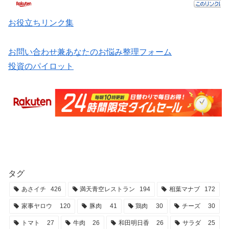
お役立ちリンク集
お問い合わせ兼あなたのお悩み整理フォーム
投資のパイロット
タグ
あさイチ
426
満天青空レストラン
194
相葉マナブ
172
家事ヤロウ
120
豚肉
41
鶏肉
30
チーズ
30
トマト
27
牛肉
26
和田明日香
26
サラダ
25