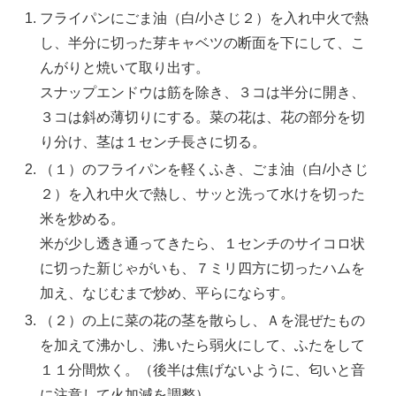
フライパンにごま油（白/小さじ２）を入れ中火で熱
し、半分に切った芽キャベツの断面を下にして、こ
んがりと焼いて取り出す。
スナップエンドウは筋を除き、３コは半分に開き、
３コは斜め薄切りにする。菜の花は、花の部分を切
り分け、茎は１センチ長さに切る。
（１）のフライパンを軽くふき、ごま油（白/小さじ
２）を入れ中火で熱し、サッと洗って水けを切った
米を炒める。
米が少し透き通ってきたら、１センチのサイコロ状
に切った新じゃがいも、７ミリ四方に切ったハムを
加え、なじむまで炒め、平らにならす。
（２）の上に菜の花の茎を散らし、Ａを混ぜたもの
を加えて沸かし、沸いたら弱火にして、ふたをして
１１分間炊く。（後半は焦げないように、匂いと音
に注意して火加減を調整）