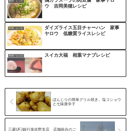
鶏ガラスープの肉豆腐 家事ヤロ
料理・レシピ
ウ 吉岡美穂レシピ
ダイズライス五目チャーハン 家事
料理・レシピ
ヤロウ 低糖質ライスレシピ
スイカ大福 相葉マナブレシピ
料理・レシピ
ぼんじりの簡単グリル焼き、塩コショウ
と七味唐辛子
三菱UFJ銀行泉佐野支店 店舗統合のご