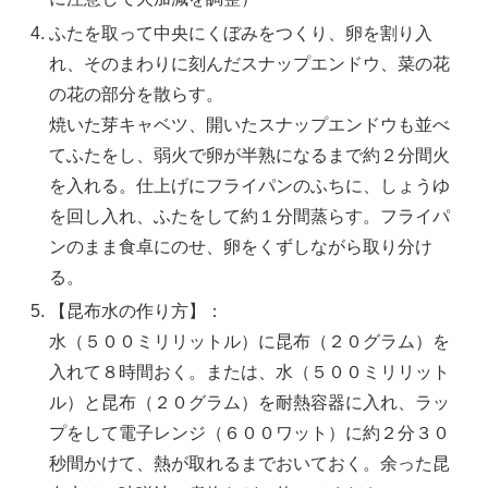
ふたを取って中央にくぼみをつくり、卵を割り入
れ、そのまわりに刻んだスナップエンドウ、菜の花
の花の部分を散らす。
焼いた芽キャベツ、開いたスナップエンドウも並べ
てふたをし、弱火で卵が半熟になるまで約２分間火
を入れる。仕上げにフライパンのふちに、しょうゆ
を回し入れ、ふたをして約１分間蒸らす。フライパ
ンのまま食卓にのせ、卵をくずしながら取り分け
る。
【昆布水の作り方】：
水（５００ミリリットル）に昆布（２０グラム）を
入れて８時間おく。または、水（５００ミリリット
ル）と昆布（２０グラム）を耐熱容器に入れ、ラッ
プをして電子レンジ（６００ワット）に約２分３０
秒間かけて、熱が取れるまでおいておく。余った昆