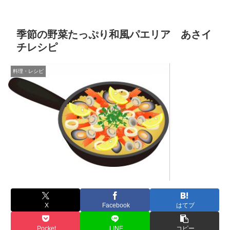
季節の野菜たっぷり和風パエリア あさイ
チレシピ
料理・レシピ
X
Facebook
はてブ
Pocket
LINE
コピー