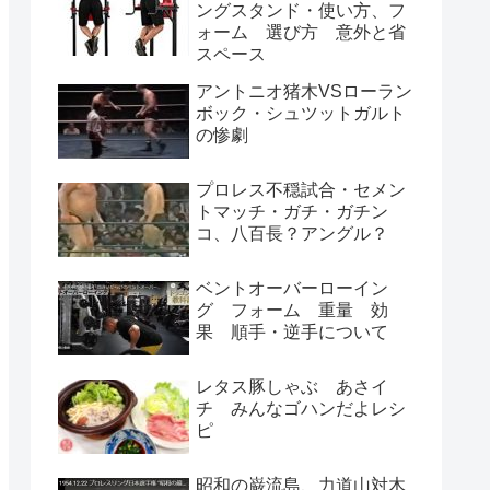
ングスタンド・使い方、フ
ォーム 選び方 意外と省
スペース
アントニオ猪木VSローラン
ボック・シュツットガルト
の惨劇
プロレス不穏試合・セメン
トマッチ・ガチ・ガチン
コ、八百長？アングル？
ベントオーバーローイン
グ フォーム 重量 効
果 順手・逆手について
レタス豚しゃぶ あさイ
チ みんなゴハンだよレシ
ピ
昭和の巌流島、力道山対木