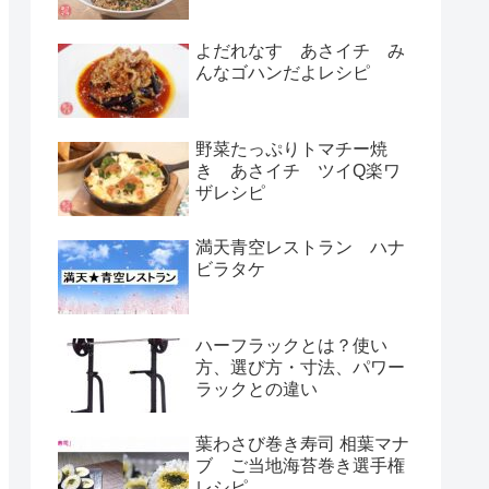
よだれなす あさイチ み
んなゴハンだよレシピ
野菜たっぷりトマチー焼
き あさイチ ツイQ楽ワ
ザレシピ
満天青空レストラン ハナ
ビラタケ
ハーフラックとは？使い
方、選び方・寸法、パワー
ラックとの違い
葉わさび巻き寿司 相葉マナ
ブ ご当地海苔巻き選手権
レシピ