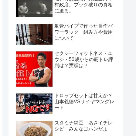
村政彦。ブック破りの真相
に迫る。
単管パイプで作った自作パ
ワーラック 組み方や費用
について
セクシーフィットネス・ユ
ウジ・50歳からの筋トレ評
判は？実績は？
ドロップセットは甘えか？
山本義徳VSサイヤマングレ
ート
スタミナ納豆 あさイチレ
シピ みんなゴハンだよ