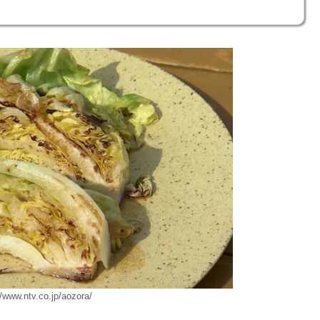
www.ntv.co.jp/aozora/