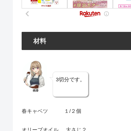
材料
3切分です。
桃香
春キャベツ １/２個
オリーブオイル 大さじ２