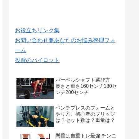
お役立ちリンク集
お問い合わせ兼あなたのお悩み整理フォ
ーム
投資のパイロット
バーベルシャフト選び方
長さと重さ160センチ180セ
ンチ200センチ
ベンチプレスのフォームと
やり方、初心者のブリッジ
は？セット数は？重量は？
懸垂は自重トレ最強 チンニ