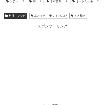
ソテー
7
鯛
7
木村拓哉
7
オートミール
7
料理・レシピ
あさイチ
いもけんぴ
すき焼き
スポンサーリンク