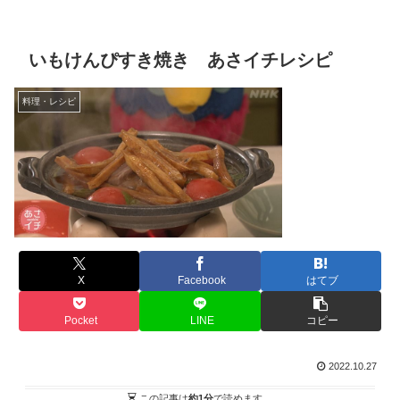
いもけんぴすき焼き あさイチレシピ
料理・レシピ
X
Facebook
はてブ
Pocket
LINE
コピー
2022.10.27
この記事は
約1分
で読めます。