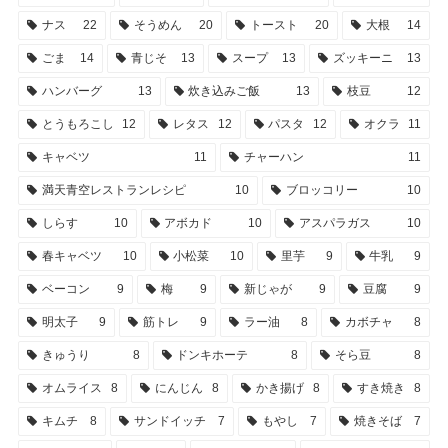
ナス
22
そうめん
20
トースト
20
大根
14
ごま
14
青じそ
13
スープ
13
ズッキーニ
13
ハンバーグ
13
炊き込みご飯
13
枝豆
12
とうもろこし
12
レタス
12
パスタ
12
オクラ
11
キャベツ
11
チャーハン
11
満天青空レストランレシピ
10
ブロッコリー
10
しらす
10
アボカド
10
アスパラガス
10
春キャベツ
10
小松菜
10
里芋
9
牛乳
9
ベーコン
9
梅
9
新じゃが
9
豆腐
9
明太子
9
筋トレ
9
ラー油
8
カボチャ
8
きゅうり
8
ドンキホーテ
8
そら豆
8
オムライス
8
にんじん
8
かき揚げ
8
すき焼き
8
キムチ
8
サンドイッチ
7
もやし
7
焼きそば
7