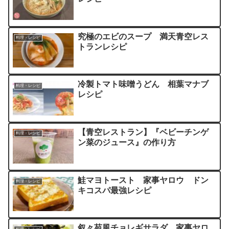
究極のエビのスープ 満天青空レス
料理・レシピ
トランレシピ
冷製トマト味噌うどん 相葉マナブ
料理・レシピ
レシピ
【青空レストラン】『ベビーチンゲ
料理・レシピ
ン菜のジュース』の作り方
鮭マヨトースト 家事ヤロウ ドン
料理・レシピ
キコスパ最強レシピ
叙々苑風チョレギサラダ 家事ヤロ