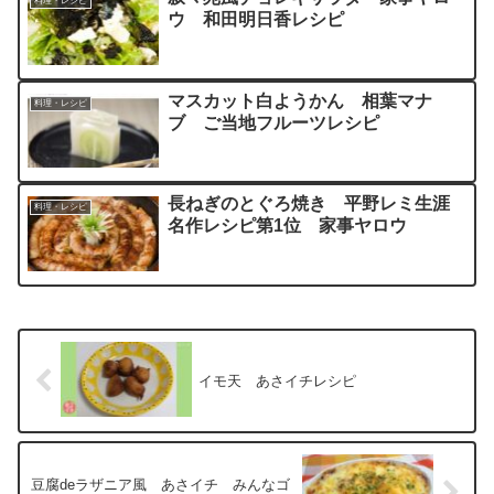
料理・レシピ
ウ 和田明日香レシピ
マスカット白ようかん 相葉マナ
料理・レシピ
ブ ご当地フルーツレシピ
長ねぎのとぐろ焼き 平野レミ生涯
料理・レシピ
名作レシピ第1位 家事ヤロウ
イモ天 あさイチレシピ
豆腐deラザニア風 あさイチ みんなゴ