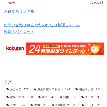
お役立ちリンク集
お問い合わせ兼あなたのお悩み整理フォーム
投資のパイロット
タグ
あさイチ
426
満天青空レストラン
194
相葉マナブ
172
家事ヤロウ
120
豚肉
41
鶏肉
30
チーズ
30
トマト
27
牛肉
26
和田明日香
26
サラダ
25