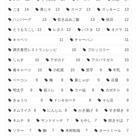
ごま
14
青じそ
13
スープ
13
ズッキーニ
13
ハンバーグ
13
炊き込みご飯
13
枝豆
12
とうもろこし
12
レタス
12
パスタ
12
オクラ
11
キャベツ
11
チャーハン
11
満天青空レストランレシピ
10
ブロッコリー
10
しらす
10
アボカド
10
アスパラガス
10
春キャベツ
10
小松菜
10
里芋
9
牛乳
9
ベーコン
9
梅
9
新じゃが
9
豆腐
9
明太子
9
筋トレ
9
ラー油
8
カボチャ
8
きゅうり
8
ドンキホーテ
8
そら豆
8
オムライス
8
にんじん
8
かき揚げ
8
すき焼き
8
キムチ
8
サンドイッチ
7
もやし
7
焼きそば
7
ソテー
7
鯛
7
木村拓哉
7
オートミール
7