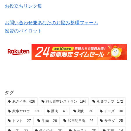
お役立ちリンク集
お問い合わせ兼あなたのお悩み整理フォーム
投資のパイロット
タグ
あさイチ
426
満天青空レストラン
194
相葉マナブ
172
家事ヤロウ
120
豚肉
41
鶏肉
30
チーズ
30
トマト
27
牛肉
26
和田明日香
26
サラダ
25
ナス
22
そうめん
20
トースト
20
大根
14