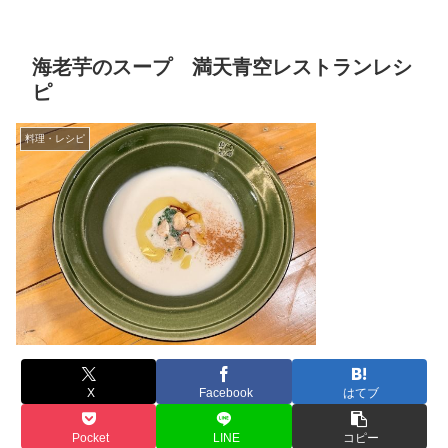
海老芋のスープ 満天青空レストランレシ
ピ
料理・レシピ
X
Facebook
はてブ
Pocket
LINE
コピー