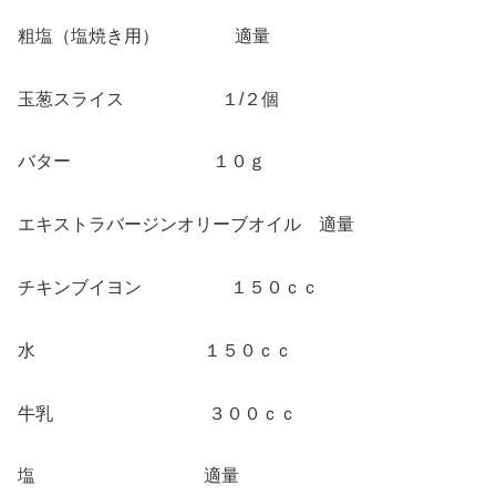
粗塩（塩焼き用） 適量
玉葱スライス １/２個
バター １０ｇ
エキストラバージンオリーブオイル 適量
チキンブイヨン １５０ｃｃ
水 １５０ｃｃ
牛乳 ３００ｃｃ
塩 適量