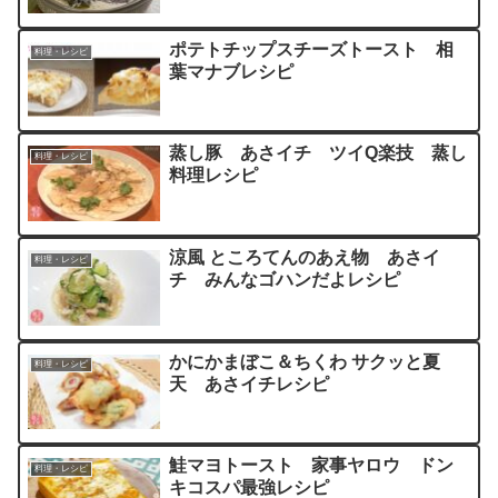
ポテトチップスチーズトースト 相
料理・レシピ
葉マナブレシピ
蒸し豚 あさイチ ツイQ楽技 蒸し
料理・レシピ
料理レシピ
涼風 ところてんのあえ物 あさイ
料理・レシピ
チ みんなゴハンだよレシピ
かにかまぼこ＆ちくわ サクッと夏
料理・レシピ
天 あさイチレシピ
鮭マヨトースト 家事ヤロウ ドン
料理・レシピ
キコスパ最強レシピ