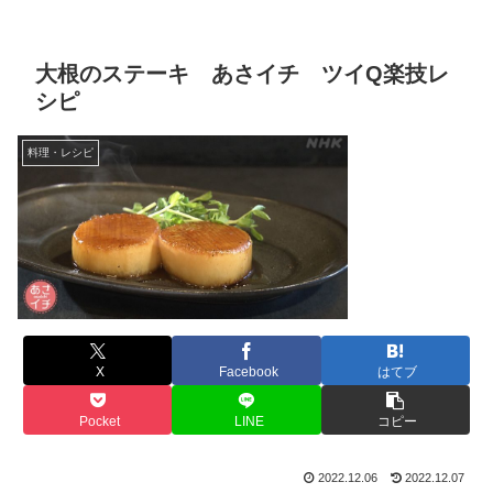
大根のステーキ あさイチ ツイQ楽技レ
シピ
料理・レシピ
X
Facebook
はてブ
Pocket
LINE
コピー
2022.12.06
2022.12.07