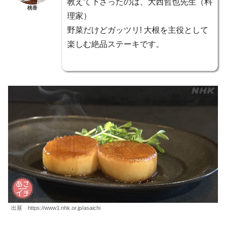
教えて下さったのは、大西哲也先生（料
桃香
理家）
野菜だけどガッツリ! 大根を主役として
楽しむ絶品ステーキです。
出展 https://www1.nhk.or.jp/asaichi