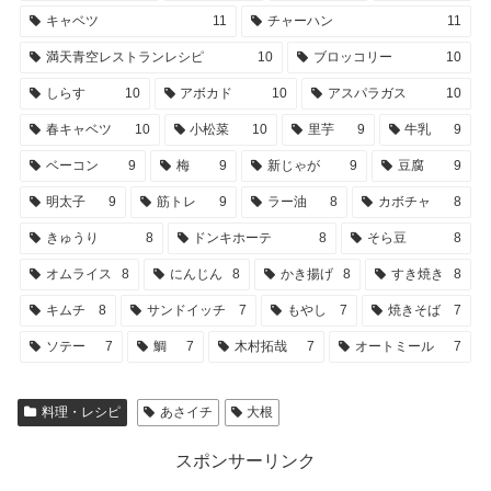
キャベツ
11
チャーハン
11
満天青空レストランレシピ
10
ブロッコリー
10
しらす
10
アボカド
10
アスパラガス
10
春キャベツ
10
小松菜
10
里芋
9
牛乳
9
ベーコン
9
梅
9
新じゃが
9
豆腐
9
明太子
9
筋トレ
9
ラー油
8
カボチャ
8
きゅうり
8
ドンキホーテ
8
そら豆
8
オムライス
8
にんじん
8
かき揚げ
8
すき焼き
8
キムチ
8
サンドイッチ
7
もやし
7
焼きそば
7
ソテー
7
鯛
7
木村拓哉
7
オートミール
7
料理・レシピ
あさイチ
大根
スポンサーリンク