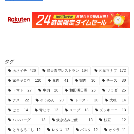
タグ
あさイチ
426
満天青空レストラン
194
相葉マナブ
172
家事ヤロウ
120
豚肉
41
鶏肉
30
チーズ
30
トマト
27
牛肉
26
和田明日香
26
サラダ
25
ナス
22
そうめん
20
トースト
20
大根
14
ごま
14
青じそ
13
スープ
13
ズッキーニ
13
ハンバーグ
13
炊き込みご飯
13
枝豆
12
とうもろこし
12
レタス
12
パスタ
12
オクラ
11