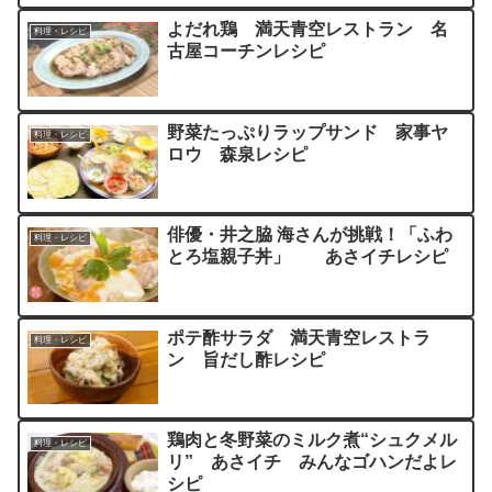
よだれ鶏 満天青空レストラン 名
料理・レシピ
古屋コーチンレシピ
野菜たっぷりラップサンド 家事ヤ
料理・レシピ
ロウ 森泉レシピ
俳優・井之脇 海さんが挑戦！「ふわ
料理・レシピ
とろ塩親子丼」 あさイチレシピ
ポテ酢サラダ 満天青空レストラ
料理・レシピ
ン 旨だし酢レシピ
鶏肉と冬野菜のミルク煮“シュクメル
料理・レシピ
リ” あさイチ みんなゴハンだよレ
シピ