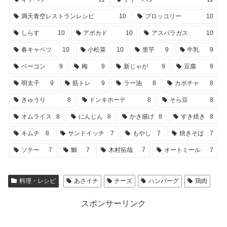
満天青空レストランレシピ
10
ブロッコリー
10
しらす
10
アボカド
10
アスパラガス
10
春キャベツ
10
小松菜
10
里芋
9
牛乳
9
ベーコン
9
梅
9
新じゃが
9
豆腐
9
明太子
9
筋トレ
9
ラー油
8
カボチャ
8
きゅうり
8
ドンキホーテ
8
そら豆
8
オムライス
8
にんじん
8
かき揚げ
8
すき焼き
8
キムチ
8
サンドイッチ
7
もやし
7
焼きそば
7
ソテー
7
鯛
7
木村拓哉
7
オートミール
7
料理・レシピ
あさイチ
チーズ
ハンバーグ
鶏肉
スポンサーリンク