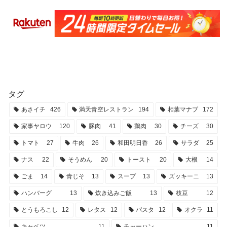
タグ
あさイチ
426
満天青空レストラン
194
相葉マナブ
172
家事ヤロウ
120
豚肉
41
鶏肉
30
チーズ
30
トマト
27
牛肉
26
和田明日香
26
サラダ
25
ナス
22
そうめん
20
トースト
20
大根
14
ごま
14
青じそ
13
スープ
13
ズッキーニ
13
ハンバーグ
13
炊き込みご飯
13
枝豆
12
とうもろこし
12
レタス
12
パスタ
12
オクラ
11
キャベツ
11
チャーハン
11