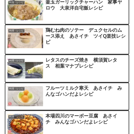
釜玉ガーリックチャーハン 家事ヤ
料理・レシピ
ロウ 大泉洋自宅飯レシピ
鶏むね肉のソテー デュクセルのム
料理・レシピ
ース添え あさイチ ツイQ楽技レシ
ピ
レタスのチーズ焼き 横須賀レタ
料理・レシピ
ス 相葉マナブレシピ
フルーツミルク寒天 あさイチ み
料理・レシピ
んなゴハンだよレシピ
本場四川のマーボー豆腐 あさイ
料理・レシピ
チ みんなゴハンだよレシピ