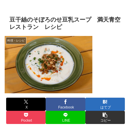
豆干絲のそぼろのせ豆乳スープ 満天青空
レストラン レシピ
料理・レシピ
X
Facebook
はてブ
Pocket
LINE
コピー