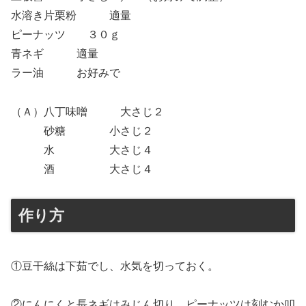
水溶き片栗粉 適量
ピーナッツ ３０ｇ
青ネギ 適量
ラー油 お好みで
（Ａ）八丁味噌 大さじ２
砂糖 小さじ２
水 大さじ４
酒 大さじ４
作り方
①豆干絲は下茹でし、水気を切っておく。
②にんにくと長ネギはみじん切り、ピーナッツは刻むか叩