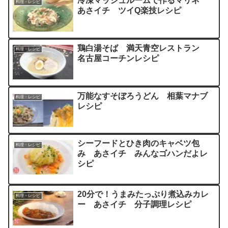
冷凍マッシュルームで作るマリネ
料理・レシピ
あさイチ ツイQ楽技レシピ
鶏白湯そば 満天青空レストラン
料理・レシピ
名古屋コーチンレシピ
万能なすそぼろうどん 相葉マナブ
料理・レシピ
レシピ
シーフードとひき肉のキャベツ包
料理・レシピ
み あさイチ みんなゴハンだよレ
シピ
20分で！うまみたっぷり煮込みカレ
料理・レシピ
ー あさイチ 分子調理レシピ