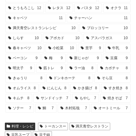
とうもろこし
12
レタス
12
パスタ
12
オクラ
11
キャベツ
11
チャーハン
11
満天青空レストランレシピ
10
ブロッコリー
10
しらす
10
アボカド
10
アスパラガス
10
春キャベツ
10
小松菜
10
里芋
9
牛乳
9
ベーコン
9
梅
9
新じゃが
9
豆腐
9
明太子
9
筋トレ
9
ラー油
8
カボチャ
8
きゅうり
8
ドンキホーテ
8
そら豆
8
オムライス
8
にんじん
8
かき揚げ
8
すき焼き
8
キムチ
8
サンドイッチ
7
もやし
7
焼きそば
7
ソテー
7
鯛
7
木村拓哉
7
オートミール
7
料理・レシピ
トーカンスー
満天青空レストラン
豆乳スープ
豆干絲