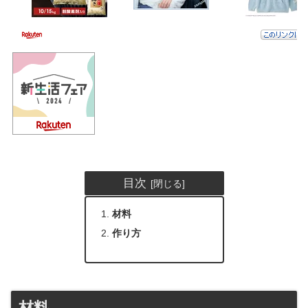
目次
材料
作り方
材料