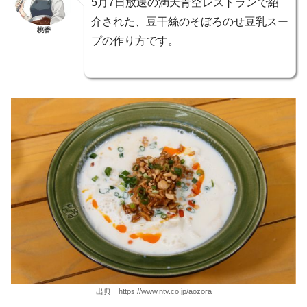
5月7日放送の満天青空レストランで紹
介された、豆干絲のそぼろのせ豆乳スー
桃香
プの作り方です。
出典 https://www.ntv.co.jp/aozora