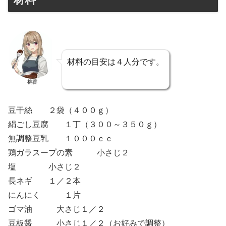
材料の目安は４人分です。
桃香
豆干絲 ２袋（４００ｇ）
絹ごし豆腐 １丁（３００～３５０ｇ）
無調整豆乳 １０００ｃｃ
鶏ガラスープの素 小さじ２
塩 小さじ２
長ネギ １／２本
にんにく １片
ゴマ油 大さじ１／２
豆板醤 小さじ１／２（お好みで調整）