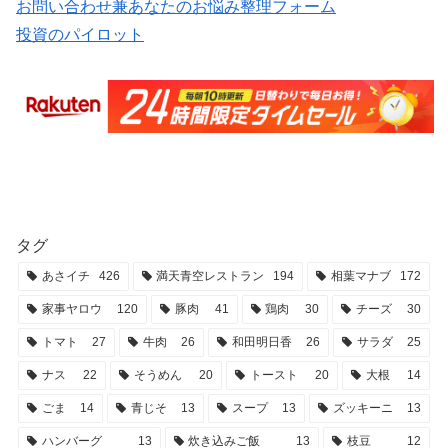
お問い合わせ兼あなたのお悩み整理フォーム
投資のパイロット
タグ
あさイチ
426
満天青空レストラン
194
相葉マナブ
172
家事ヤロウ
120
豚肉
41
鶏肉
30
チーズ
30
トマト
27
牛肉
26
和田明日香
26
サラダ
25
ナス
22
そうめん
20
トースト
20
大根
14
ごま
14
青じそ
13
スープ
13
ズッキーニ
13
ハンバーグ
13
炊き込みご飯
13
枝豆
12