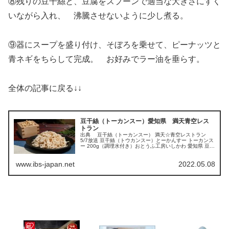
⑧残りの豆干絲と、豆腐をスプーンで適当な大きさにすく
いながら入れ、 沸騰させないように少し煮る。
⑨器にスープを盛り付け、そぼろを乗せて、ピーナッツと
青ネギをちらして完成。 お好みでラー油を垂らす。
全体の記事に戻る↓↓
豆干絲（トーカンスー）愛知県 満天青空レス
トラン
出典 豆干絲（トーカンスー） 満天☆青空レストラン
5/7放送 豆干絲（トウカンスー）とーかんすー トーカンス
ー 200g（調理水付き）おとうふ工房いしかわ 愛知県 豆蔵
国産大豆 とうふ ダイエット食品posted with カエレバ楽...
www.ibs-japan.net
2022.05.08