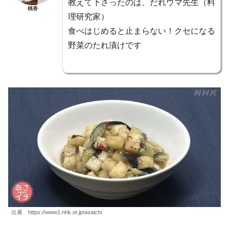
教えて下さったのは、だれウマ先生（料
桃香
理研究家）
食べはじめると止まらない！クセになる
野菜のたれ漬けです
出展 https://www1.nhk.or.jp/asaichi