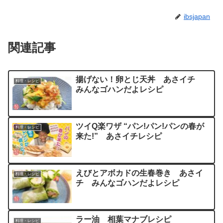
ibsjapan
関連記事
揚げない！卵とじ天丼 あさイチ
料理・レシピ
みんなゴハンだよレシピ
ツイQ楽ワザ “パン!パン!パンの春が
料理・レシピ
来た!” あさイチレシピ
えびとアボカドの生春巻き あさイ
料理・レシピ
チ みんなゴハンだよレシピ
ラー油 相葉マナブレシピ
料理・レシピ