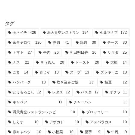
タグ
あさイチ
426
満天青空レストラン
194
相葉マナブ
172
家事ヤロウ
120
豚肉
41
鶏肉
30
チーズ
30
トマト
27
牛肉
26
和田明日香
26
サラダ
25
ナス
22
そうめん
20
トースト
20
大根
14
ごま
14
青じそ
13
スープ
13
ズッキーニ
13
ハンバーグ
13
炊き込みご飯
13
枝豆
12
とうもろこし
12
レタス
12
パスタ
12
オクラ
11
キャベツ
11
チャーハン
11
満天青空レストランレシピ
10
ブロッコリー
10
しらす
10
アボカド
10
アスパラガス
10
春キャベツ
10
小松菜
10
里芋
9
牛乳
9