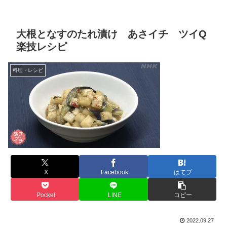
大根となすのたれ漬け あさイチ ツイQ
楽技レシピ
料理・レシピ
X
Facebook
はてブ
Pocket
LINE
コピー
2022.09.27