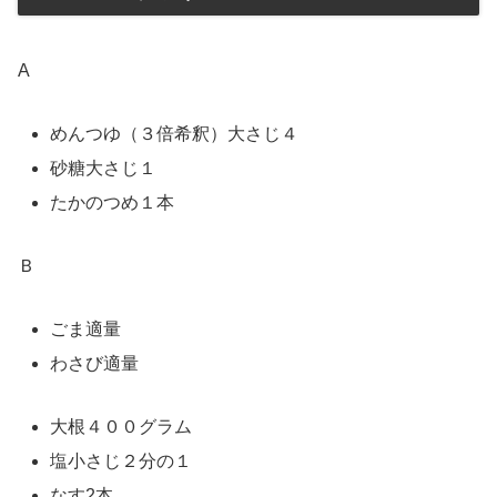
A
めんつゆ（３倍希釈）大さじ４
砂糖大さじ１
たかのつめ１本
Ｂ
ごま適量
わさび適量
大根４００グラム
塩小さじ２分の１
なす2本