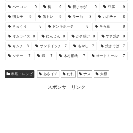
ベーコン
9
梅
9
新じゃが
9
豆腐
9
明太子
9
筋トレ
9
ラー油
8
カボチャ
8
きゅうり
8
ドンキホーテ
8
そら豆
8
オムライス
8
にんじん
8
かき揚げ
8
すき焼き
8
キムチ
8
サンドイッチ
7
もやし
7
焼きそば
7
ソテー
7
鯛
7
木村拓哉
7
オートミール
7
料理・レシピ
あさイチ
たれ
ナス
大根
スポンサーリンク