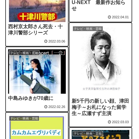
U-NEXT 最新作お知ら
せ
2022.04.01
西村京太郎さん死去・十
テレビ・映画・芸能
津川警部シリーズ
2022.03.06
テレビ・映画・芸能
中島みゆきが70歳に
新5千円の新しい顔、津田
梅子～お札になった留学
2022.02.26
生～広瀬すず主演
テレビ・映画・芸能
2022.03.03
テレビ・映画・芸能