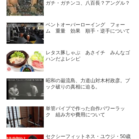
ガチ・ガチンコ、八百長？アングル？
ベントオーバーローイング フォー
ム 重量 効果 順手・逆手について
レタス豚しゃぶ あさイチ みんなゴ
ハンだよレシピ
昭和の巌流島、力道山対木村政彦。ブ
ック破りの真相に迫る。
単管パイプで作った自作パワーラッ
ク 組み方や費用について
セクシーフィットネス・ユウジ・50歳