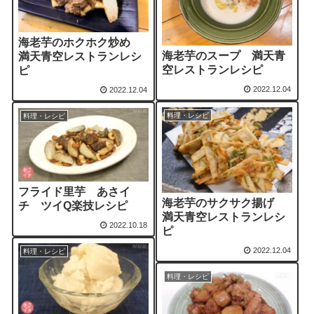
海老芋のホクホク炒め
海老芋のスープ 満天青
満天青空レストランレシ
空レストランレシピ
ピ
2022.12.04
2022.12.04
料理・レシピ
料理・レシピ
フライド里芋 あさイ
海老芋のサクサク揚げ
チ ツイQ楽技レシピ
満天青空レストランレシ
2022.10.18
ピ
2022.12.04
料理・レシピ
料理・レシピ