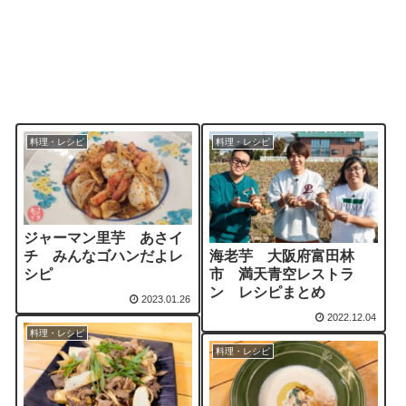
料理・レシピ
料理・レシピ
ジャーマン里芋 あさイ
海老芋 大阪府富田林
チ みんなゴハンだよレ
市 満天青空レストラ
シピ
ン レシピまとめ
2023.01.26
2022.12.04
料理・レシピ
料理・レシピ