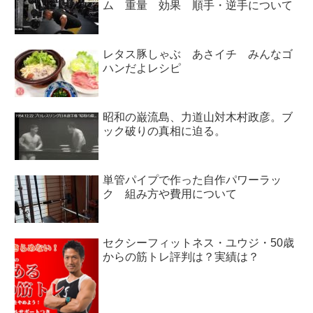
ム 重量 効果 順手・逆手について
レタス豚しゃぶ あさイチ みんなゴ
ハンだよレシピ
昭和の巌流島、力道山対木村政彦。ブ
ック破りの真相に迫る。
単管パイプで作った自作パワーラッ
ク 組み方や費用について
セクシーフィットネス・ユウジ・50歳
からの筋トレ評判は？実績は？