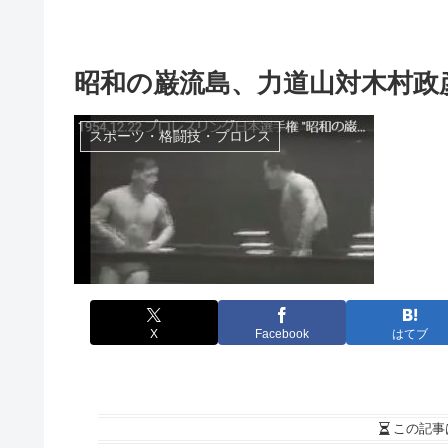
昭和の巌流島、力道山対木村政
スポーツ・格闘技・プロレス
X
Facebook
はてブ
この記事