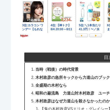
目
当時（戦後）の時代背景
木村政彦の急所キックから力道山のブック
全盛期の木村なら
昭和の巌流島 力道山対木村政彦 ユーチ
木村政彦はなぜ力道山を殺さなかったのか
【鬼の木村政彦VSエリオ・グレイシー