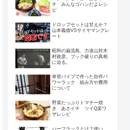
チ みんなゴハンだよレシ
ピ
ドロップセットは甘えか？
山本義徳VSサイヤマングレ
ート
昭和の巌流島、力道山対木
村政彦。ブック破りの真相
に迫る。
単管パイプで作った自作パ
ワーラック 組み方や費用
について
野菜たっぷりトマチー焼
き あさイチ ツイQ楽ワ
ザレシピ
ハーフラックとは？使い