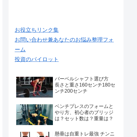
お役立ちリンク集
お問い合わせ兼あなたのお悩み整理フォ
ーム
投資のパイロット
バーベルシャフト選び方
長さと重さ160センチ180セ
ンチ200センチ
ベンチプレスのフォームと
やり方、初心者のブリッジ
は？セット数は？重量は？
懸垂は自重トレ最強 チンニ