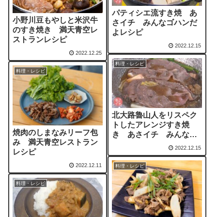
パティシエ流すき焼 あ
小野川豆もやしと米沢牛
さイチ みんなゴハンだ
のすき焼き 満天青空レ
よレシピ
ストランレシピ
2022.12.15
2022.12.25
料理・レシピ
料理・レシピ
北大路魯山人をリスペク
トしたアレンジすき焼
焼肉のしまなみリーフ包
き あさイチ みんなゴ
み 満天青空レストラン
ハンだよレシピ
2022.12.15
レシピ
2022.12.11
料理・レシピ
料理・レシピ