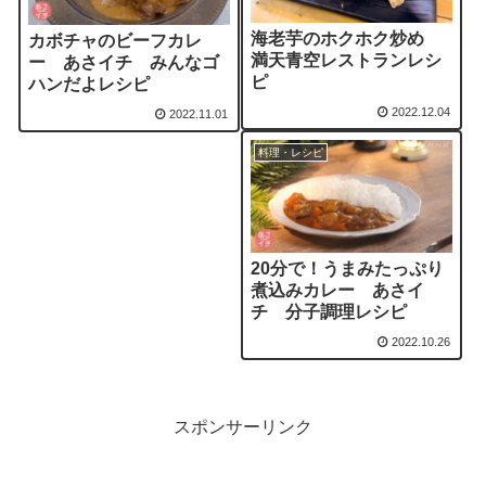
海老芋のホクホク炒め
カボチャのビーフカレ
満天青空レストランレシ
ー あさイチ みんなゴ
ピ
ハンだよレシピ
2022.12.04
2022.11.01
料理・レシピ
20分で！うまみたっぷり
煮込みカレー あさイ
チ 分子調理レシピ
2022.10.26
スポンサーリンク