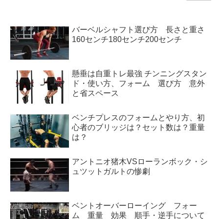
バーベルシャフト選び方 長さと重さ
160センチ180センチ200センチ
懸垂は自重トレ最強 チンニングスタン
ド・使い方、フォーム 選び方 意外
と省スペース
ベンチプレスのフォームとやり方、初
心者のブリッジは？セット数は？重量
は？
アントニオ猪木VSローランボック・シ
ュツットガルトの惨劇
ベントオーバーローイング フォー
ム 重量 効果 順手・逆手について